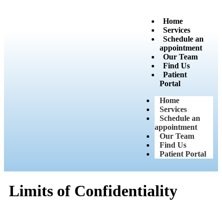
Home
Services
Schedule an
appointment
Our Team
Find Us
Patient
Portal
Home
Services
Schedule an
appointment
Our Team
Find Us
Patient Portal
Limits of Confidentiality